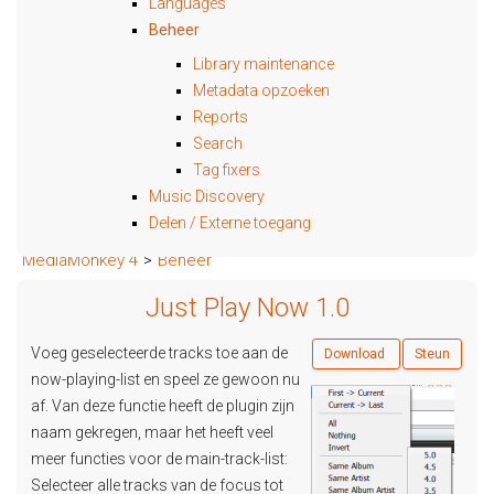
Languages
Beheer
Library maintenance
Metadata opzoeken
Reports
Search
Tag fixers
Music Discovery
Delen / Externe toegang
MediaMonkey 4
>
Beheer
Just Play Now 1.0
Voeg geselecteerde tracks toe aan de
Download
Steun
now-playing-list en speel ze gewoon nu
af. Van deze functie heeft de plugin zijn
naam gekregen, maar het heeft veel
meer functies voor de main-track-list:
Selecteer alle tracks van de focus tot