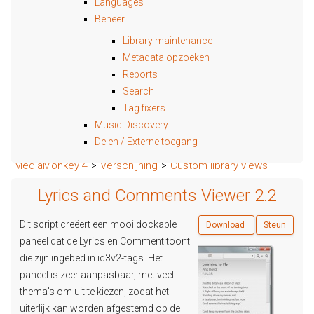
Languages
Beheer
Library maintenance
Metadata opzoeken
Reports
Search
Tag fixers
Music Discovery
Delen / Externe toegang
MediaMonkey 4
>
Verschijning
>
Custom library views
Lyrics and Comments Viewer 2.2
Dit script creëert een mooi dockable
Download
Steun
paneel dat de Lyrics en Comment toont
die zijn ingebed in id3v2-tags. Het
paneel is zeer aanpasbaar, met veel
thema's om uit te kiezen, zodat het
uiterlijk kan worden afgestemd op de