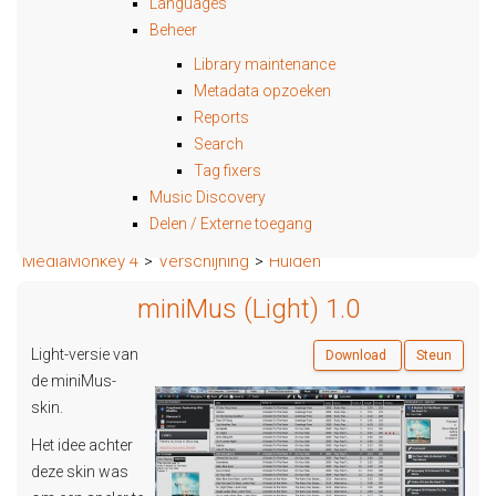
Languages
Beheer
Library maintenance
Metadata opzoeken
Reports
Search
Tag fixers
Music Discovery
Delen / Externe toegang
MediaMonkey 4
>
Verschijning
>
Huiden
miniMus (Light) 1.0
Light-versie van
Download
Steun
de miniMus-
skin.
Het idee achter
deze skin was